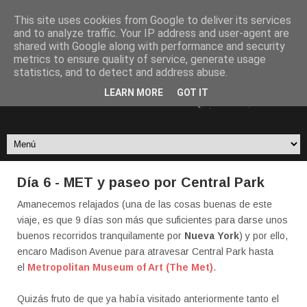
This site uses cookies from Google to deliver its services
and to analyze traffic. Your IP address and user-agent are
shared with Google along with performance and security
metrics to ensure quality of service, generate usage
Viajero
statistics, and to detect and address abuse.
solitario
LEARN MORE
GOT IT
Día 6 - MET y paseo por Central Park
Amanecemos relajados (una de las cosas buenas de este
viaje, es que 9 días son más que suficientes para darse unos
buenos recorridos tranquilamente por
Nueva York
) y por ello,
encaro Madison Avenue para atravesar Central Park hasta
el
Metropolitan Museum of Art (The Met)
.
Quizás fruto de que ya había visitado anteriormente tanto el