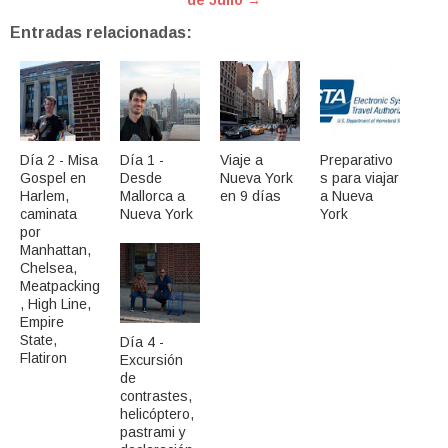
de Julio →
Entradas relacionadas:
Día 2 - Misa
Día 1 -
Viaje a
Preparativo
Gospel en
Desde
Nueva York
s para viajar
Harlem,
Mallorca a
en 9 días
a Nueva
caminata
Nueva York
York
por
Manhattan,
Chelsea,
Meatpacking
, High Line,
Empire
State,
Día 4 -
Flatiron
Excursión
de
contrastes,
helicóptero,
pastrami y